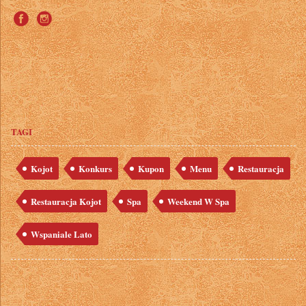
TAGI
Kojot
Konkurs
Kupon
Menu
Restauracja
Restauracja Kojot
Spa
Weekend W Spa
Wspaniale Lato