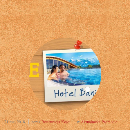
21 maj 2018
przez
Restauracja Kojot
w
Aktualności
Promocje