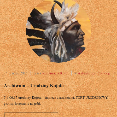
14 marzec 2015
przez
Restauracja Kojot
w
Aktualności
Promocje
Archiwum – Urodziny Kojota
5-6.06.15 urodziny Kojota – impreza z atrakcjami. TORT URODZINOWY,
gratisy, losowanie nagród.