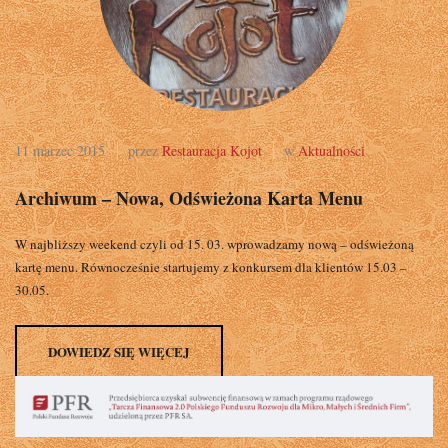
11 marzec 2015
przez
Restauracja Kojot
w
Aktualności
Archiwum – Nowa, Odświeżona Karta Menu
W najbliższy weekend czyli od 15. 03. wprowadzamy nową – odświeżoną
kartę menu. Równocześnie startujemy z konkursem dla klientów 15.03 –
30.05.
DOWIEDZ SIĘ WIĘCEJ