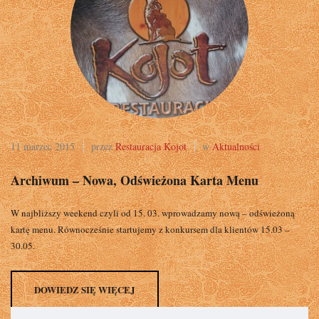
11 marzec 2015
przez
Restauracja Kojot
w
Aktualności
Archiwum – Nowa, Odświeżona Karta Menu
W najbliższy weekend czyli od 15. 03. wprowadzamy nową – odświeżoną
kartę menu. Równocześnie startujemy z konkursem dla klientów 15.03 –
30.05.
DOWIEDZ SIĘ WIĘCEJ