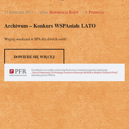
21 kwiecień 2017
przez
Restauracja Kojot
w
Promocje
Archiwum – Konkurs WSPAniałe LATO
Wygraj weekend w SPA dla dwóch osób!
DOWIEDZ SIĘ WIĘCEJ